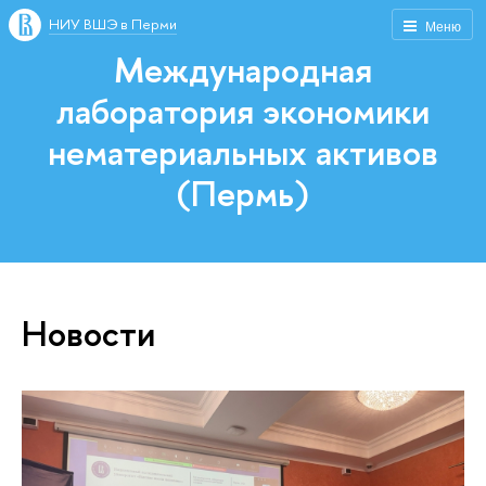
НИУ ВШЭ в Перми
Меню
Международная
лаборатория экономики
нематериальных активов
(Пермь)
Новости