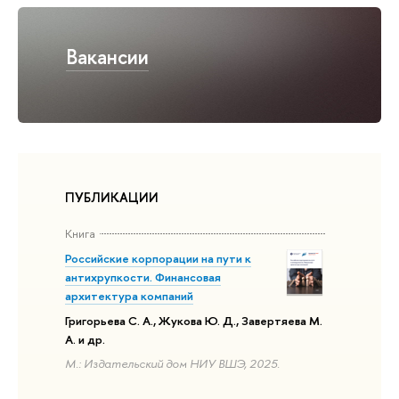
Вакансии
ПУБЛИКАЦИИ
Книга
Российские корпорации на пути к
антихрупкости. Финансовая
архитектура компаний
Григорьева С. А., Жукова Ю. Д., Завертяева М.
А. и др.
М.: Издательский дом НИУ ВШЭ, 2025.