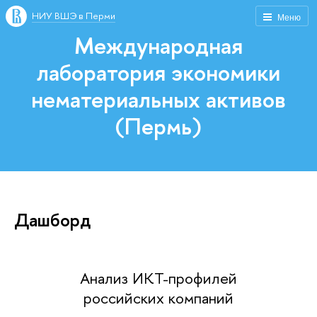
НИУ ВШЭ в Перми
Меню
Международная
лаборатория экономики
нематериальных активов
(Пермь)
Дашборд
Анализ ИКТ-профилей
российских компаний