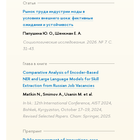
Статья
Рынок труда индустрии моды в
условиях внешнего шока: фиктивные
ожидания и устойчивость
Папушина Ю. О., Шенкман Е. А.
Социологические исследования. 2026. № 7. С.
31-43.
Глава в книге
Comparative Analysis of Encoder-Based
NER and Large Language Models for Skill
Extraction from Russian Job Vacancies
Matkin N., Smirnov A., Usanin M. et al.
In bk.: 12th International Conference, AIST 2024,
Bishkek, Kyrgyzstan, October 17–19, 2024,
Revised Selected Papers. Cham: Springer, 2025.
Препринт
Public procurement of innovations: case