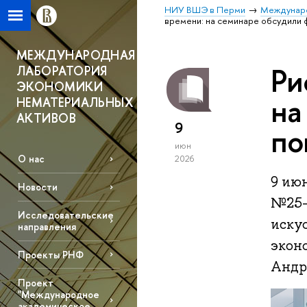
НИУ ВШЭ в Перми
Междунаро
времени: на семинаре обсудили
МЕЖДУНАРОДНАЯ
Ри
ЛАБОРАТОРИЯ
ЭКОНОМИКИ
на
НЕМАТЕРИАЛЬНЫХ
АКТИВОВ
9
по
июн
О нас
2026
9 июн
Новости
№25-
Исследовательские
иску
направления
экон
Проекты РНФ
Андр
Проект
"Международное
академическое