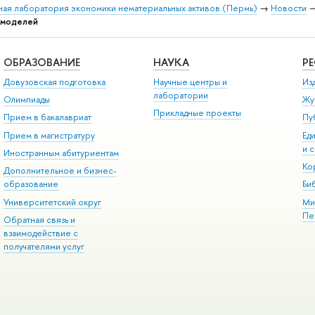
ая лаборатория экономики нематериальных активов (Пермь)
→
Новости
 моделей
ОБРАЗОВАНИЕ
НАУКА
Р
Довузовская подготовка
Научные центры и
Из
лаборатории
Олимпиады
Жу
Прикладные проекты
Прием в бакалавриат
Пу
Прием в магистратуру
Ед
и 
Иностранным абитуриентам
Ко
Дополнительное и бизнес-
образование
Би
Университетский округ
Ми
Пе
Обратная связь и
взаимодействие с
получателями услуг