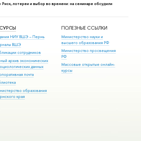
→
Риск, лотереи и выбор во времени: на семинаре обсудили
ЕСУРСЫ
ПОЛЕЗНЫЕ ССЫЛКИ
дания НИУ ВШЭ ­– Пермь
Министерство науки и
высшего образования РФ
рналы ВШЭ
Министерство просвещения
бликации сотрудников
РФ
иный архив экономических
Массовые открытые онлайн-
социологических данных
курсы
рпоративная почта
блиотека
нистерство образования
рмского края