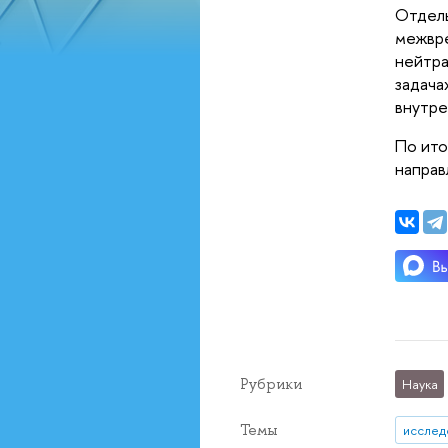
Отдель
межвре
нейтра
задача
внутре
По ито
направ
Рубрики
Наука
Темы
исслед