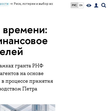
вости
Риск, лотереи и выбор во
РУС
EN
о времени:
инансовое
делей
рамках гранта РНФ
агентов на основе
 в процессе принятия
водством Петра