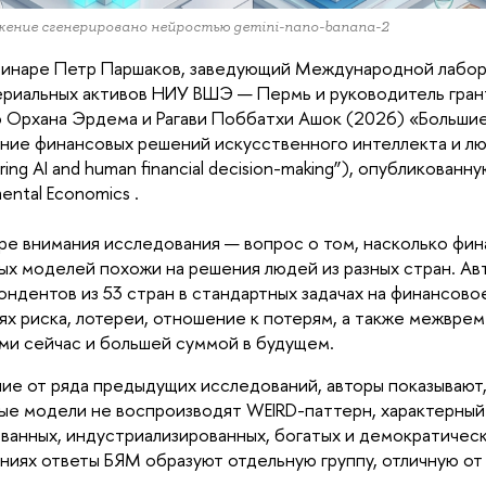
ение сгенерировано нейростью gemini-nano-banana-2
инаре Петр Паршаков, заведующий Международной лабор
риальных активов НИУ ВШЭ — Пермь и руководитель грант
 Орхана Эрдемa и Рагави Поббатхи Ашок (2026) «Большие
ние финансовых решений искусственного интеллекта и люде
ng AI and human financial decision-making”), опубликованную 
ental Economics .
ре внимания исследования — вопрос о том, насколько фин
ых моделей похожи на решения людей из разных стран. Ав
ондентов из 53 стран в стандартных задачах на финансовое
ях риска, лотереи, отношение к потерям, а также межвре
ми сейчас и большей суммой в будущем.
чие от ряда предыдущих исследований, авторы показывают,
ые модели не воспроизводят WEIRD-паттерн, характерный д
ванных, индустриализированных, богатых и демократическ
ниях ответы БЯМ образуют отдельную группу, отличную от