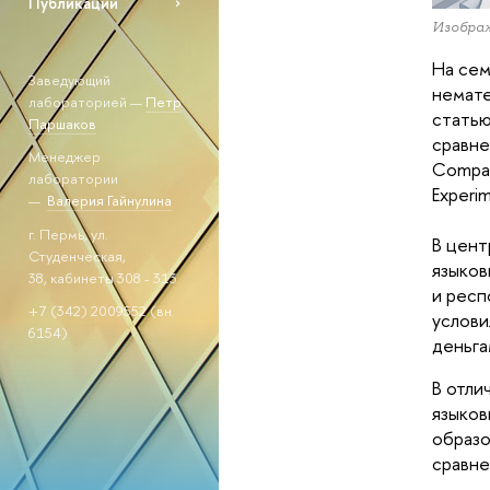
Публикации
Изображ
На сем
Заведующий
немате
лабораторией —
Петр
статью
Паршаков
сравне
Менеджер
Compari
лаборатории
Experim
—
Валерия Гайнулина
г. Пермь, ул.
В цент
Студенческая,
языков
38, кабинеты 308 - 313
и респ
+7 (342) 2009552 (вн.
услови
6154)
деньга
В отли
языков
образо
сравне