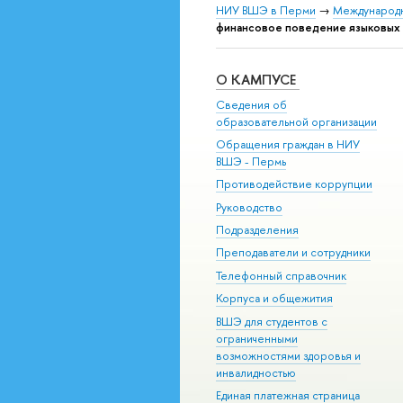
НИУ ВШЭ в Перми
→
Международн
финансовое поведение языковых
О КАМПУСЕ
Сведения об
образовательной организации
Обращения граждан в НИУ
ВШЭ - Пермь
Противодействие коррупции
Руководство
Подразделения
Преподаватели и сотрудники
Телефонный справочник
Корпуса и общежития
ВШЭ для студентов с
ограниченными
возможностями здоровья и
инвалидностью
Единая платежная страница