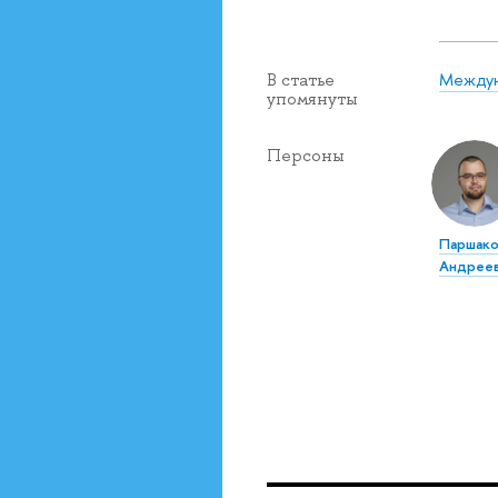
Междун
В статье
упомянуты
Персоны
Паршако
Андрее