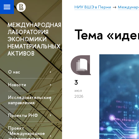
НИУ ВШЭ в Перми
Междунаро
МЕЖДУНАРОДНАЯ
Тема «иде
ЛАБОРАТОРИЯ
ЭКОНОМИКИ
НЕМАТЕРИАЛЬНЫХ
АКТИВОВ
О нас
3
Новости
июл
2026
Исследовательские
направления
Проекты РНФ
Проект
"Международное
академическое