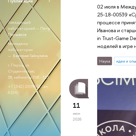
Публикации
02 июля в Межд
25-18-00539 «Ср
процессе приня
Заведующий
лабораторией —
Петр
Иванова и старш
Паршаков
in Trust-Game D
Менеджер
моделей в игре 
лаборатории
—
Валерия Гайнулина
Наука
идеи и оп
г. Пермь, ул.
Студенческая,
38, кабинеты 308 - 313
+7 (342) 2009552 (вн.
6154)
11
июн
2026