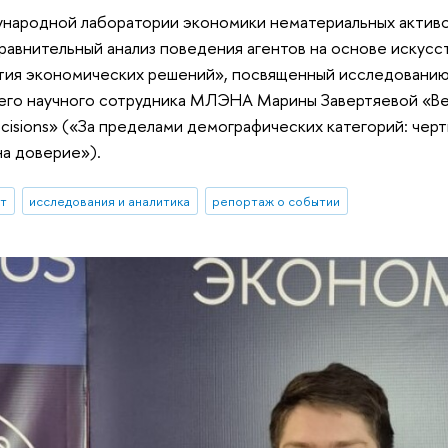
ународной лаборатории экономики нематериальных активо
авнительный анализ поведения агентов на основе искусст
тия экономических решений», посвященный исследованию
его научного сотрудника МЛЭНА Марины Завертяевой «Beyon
ecisions» («За пределами демографических категорий: чер
на доверие»).
ыт
исследования и аналитика
репортаж о событии