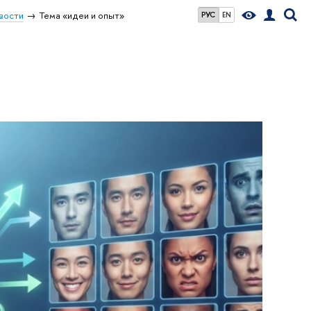
вости
Тема «идеи и опыт»
РУС
EN