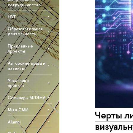
сотрудничество"
НУГ
Образовательная
деятельность
Прикладные
проекты
Авторские права и
патенты
Участники
проекта
Семинары МЛЭНА
Мы в СМИ
Черты ли
Alumni
визуаль