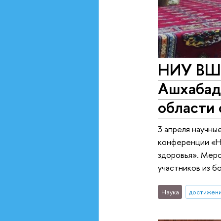
НИУ ВШЭ
Ашхабад
области 
3 апреля научны
конференции «Н
здоровья». Меро
участников из б
Наука
достижен