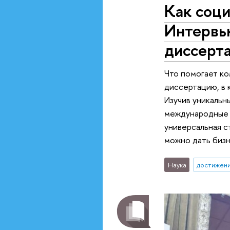
Как соци
Интервь
диссерт
Что помогает к
диссертацию, в 
Изучив уникальн
международные с
универсальная с
можно дать бизн
Наука
достижен