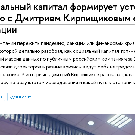
альный капитал формирует уст
ю с Дмитрием Кирпищиковым о
ации
омпании пережить пандемию, санкции или финансовый кри
которой детально разобрал, как социальный капитал топ-
ый массив данных по публичным российским компаниям за 1
вязи директоров в разные кризисы ведут себя непредска
траховка. В интервью Дмитрий Кирпищиков рассказал, как с
есу по результатам исследования и какой путь к степени
ия
идеи и опыт