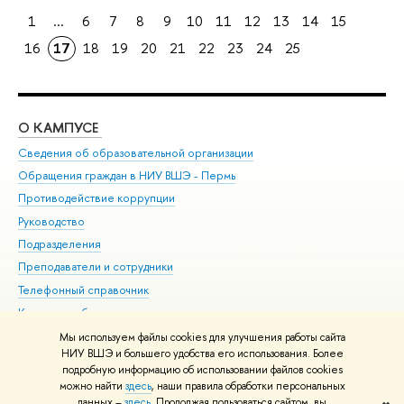
1
...
6
7
8
9
10
11
12
13
14
15
16
17
18
19
20
21
22
23
24
25
О КАМПУСЕ
ОБ
Сведения об образовательной организации
Дов
Обращения граждан в НИУ ВШЭ - Пермь
Ол
Противодействие коррупции
При
Руководство
При
Подразделения
Ин
Преподаватели и сотрудники
До
Телефонный справочник
Уни
Корпуса и общежития
Обр
ВШЭ для студентов с ограниченными возможностями
Мы используем файлы cookies для улучшения работы сайта
здоровья и инвалидностью
НИУ ВШЭ и большего удобства его использования. Более
подробную информацию об использовании файлов cookies
Единая платежная страница
можно найти
здесь
, наши правила обработки персональных
данных –
здесь
. Продолжая пользоваться сайтом, вы