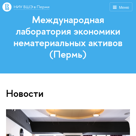
НИУ ВШЭ в Перми
Меню
Международная
лаборатория экономики
нематериальных активов
(Пермь)
Новости