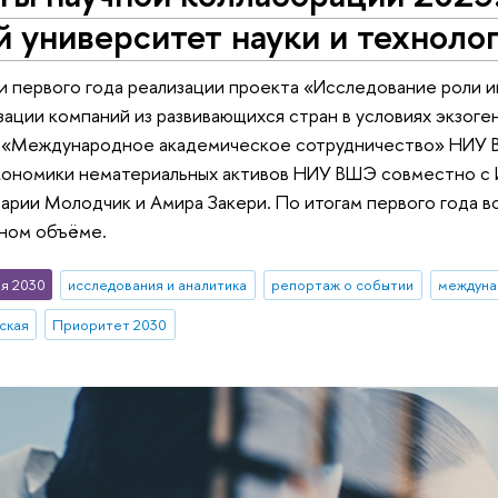
 университет науки и техноло
 первого года реализации проекта «Исследование роли и
ации компаний из развивающихся стран в условиях экзоге
а «Международное академическое сотрудничество» НИУ 
кономики нематериальных активов НИУ ВШЭ совместно с И
рии Молодчик и Амира Закери. По итогам первого года в
лном объёме.
я 2030
исследования и аналитика
репортаж о событии
междуна
ская
Приоритет 2030