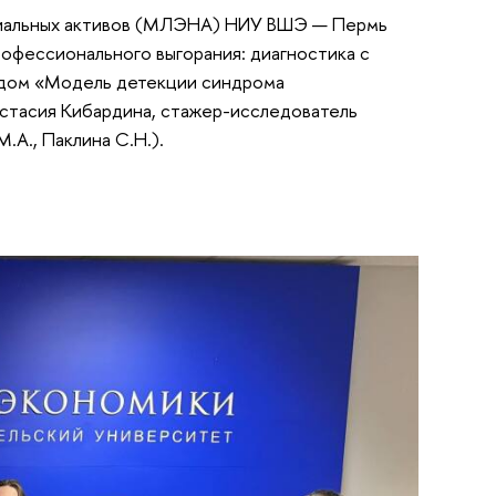
риальных активов (МЛЭНА) НИУ ВШЭ — Пермь
фессионального выгорания: диагностика с
адом «Модель детекции синдрома
астасия Кибардина, стажер-исследователь
.А., Паклина С.Н.).