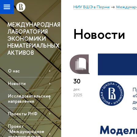
НИУ ВШЭ в Перми
Междунаро
МЕЖДУНАРОДНАЯ
Новости
ЛАБОРАТОРИЯ
ЭКОНОМИКИ
НЕМАТЕРИАЛЬНЫХ
АКТИВОВ
О нас
30
Новости
дек
2025
Исследовательские
направления
Проекты РНФ
Проект
"Международное
академическое