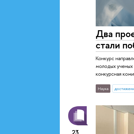
Два про
стали п
Конкурс направл
молодых ученых 
конкурсная коми
Наука
достижен
23