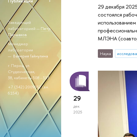
Публикации
29 декабря 202
состоялся рабо
использованием
Заведующий
лабораторией —
Петр
профессионально
Паршаков
МЛЭНА (соавторы
Менеджер
лаборатории
Наука
исследова
—
Валерия Гайнулина
г. Пермь, ул.
Студенческая,
38, кабинеты 308 - 313
+7 (342) 2009552 (вн.
6154)
29
дек
2025