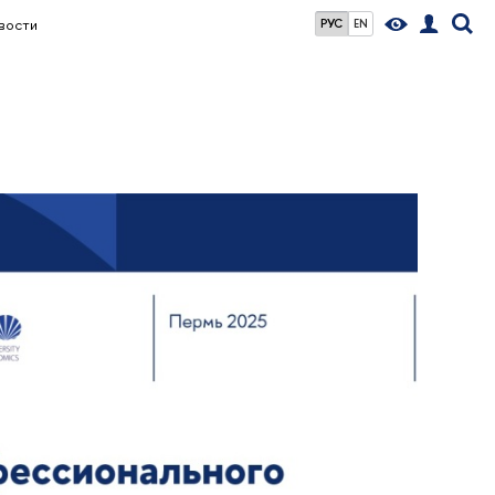
вости
РУС
EN