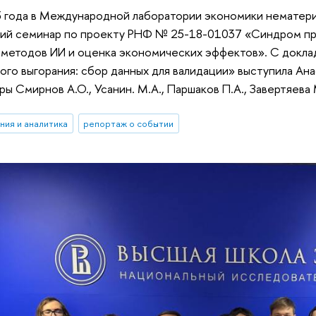
5 года в Международной лаборатории экономики немате
чий семинар по проекту РНФ № 25-18-01037 «Синдром про
 методов ИИ и оценка экономических эффектов». С докл
го выгорания: сбор данных для валидации» выступила Ан
 Смирнов А.О., Усанин. М.А., Паршаков П.А., Завертяева М
ния и аналитика
репортаж о событии