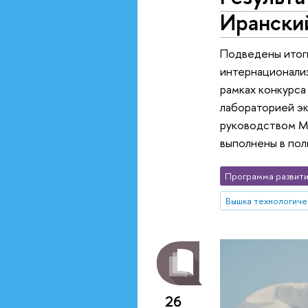
Иранский
Подведены итоги
интернационализ
рамках конкурс
лабораторией э
руководством Ма
выполнены в по
Программа развити
Вышка технологиче
26