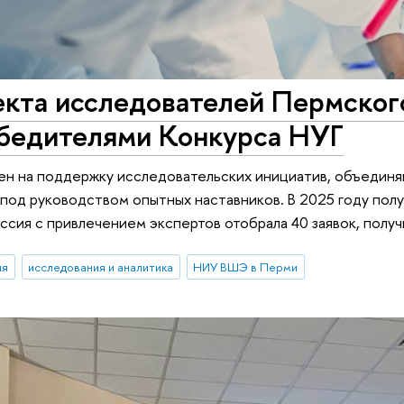
екта исследователей Пермско
обедителями Конкурса НУГ
ен на поддержку исследовательских инициатив, объединя
под руководством опытных наставников. В 2025 году полу
ссия с привлечением экспертов отобрала 40 заявок, полу
ия
исследования и аналитика
НИУ ВШЭ в Перми