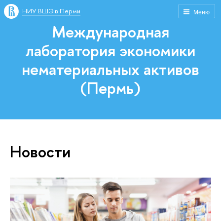
НИУ ВШЭ в Перми
Меню
Международная
лаборатория экономики
нематериальных активов
(Пермь)
Новости