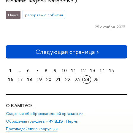
Pandemic: Regional Perspective").
Наука
репортаж о событии
25 октября 2023
Следующая страница
1
...
6
7
8
9
10
11
12
13
14
15
16
17
18
19
20
21
22
23
24
25
О КАМПУСЕ
ОБ
Сведения об образовательной организации
Дов
Обращения граждан в НИУ ВШЭ - Пермь
Ол
Противодействие коррупции
При