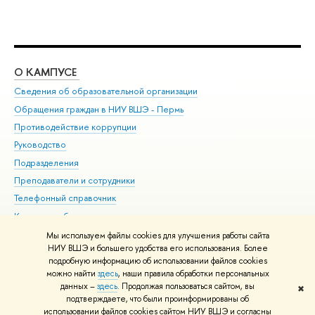
О КАМПУСЕ
ОБ
Сведения об образовательной организации
Дов
Обращения граждан в НИУ ВШЭ - Пермь
Ол
Противодействие коррупции
При
Руководство
При
Подразделения
Ин
Преподаватели и сотрудники
До
Телефонный справочник
Уни
Корпуса и общежития
Обр
ВШЭ для студентов с ограниченными возможностями
Мы используем файлы cookies для улучшения работы сайта
здоровья и инвалидностью
НИУ ВШЭ и большего удобства его использования. Более
подробную информацию об использовании файлов cookies
Единая платежная страница
можно найти
здесь
, наши правила обработки персональных
данных –
здесь
. Продолжая пользоваться сайтом, вы
✖
Редактору
подтверждаете, что были проинформированы об
© НИУ ВШЭ 1993–2026
Условия использования материалов
Адреса
использовании файлов cookies сайтом НИУ ВШЭ и согласны