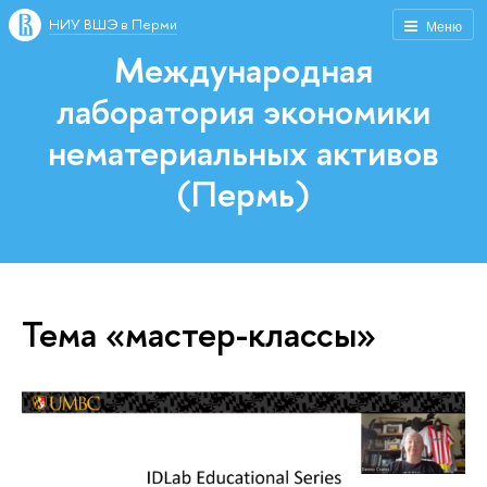
НИУ ВШЭ в Перми
Меню
Международная
лаборатория экономики
нематериальных активов
(Пермь)
Тема «мастер-классы»