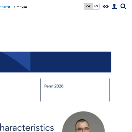
вости
Наука
РУС
EN