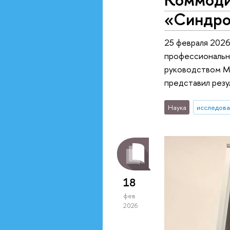
«Синдро
25 февраля 202
профессионально
руководством М
представил резу
Наука
исследова
18
фев
2026