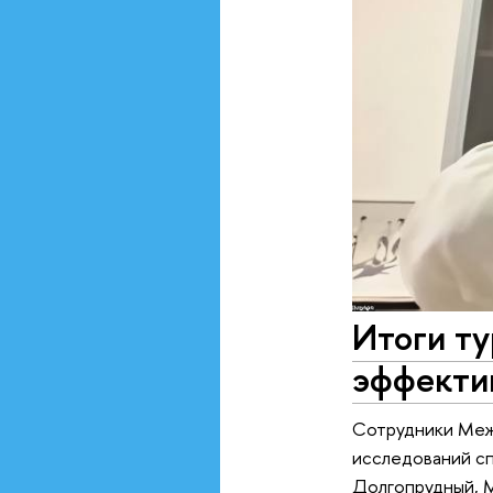
Итоги т
эффекти
Сотрудники Меж
исследований с
Долгопрудный, М