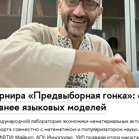
урнира «Предвыборная гонка»:
внее языковых моделей
дународной лаборатории экономики нематериальных акт
порта совместно с математиком и популяризатором наук
ФТИ; Майкоп, АГУ; Иннополис, УИ) подвели итоги масшта