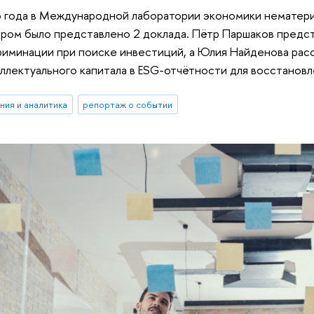
6 года в Международной лаборатории экономики нематер
ором было представлено 2 доклада. Пётр Паршаков предс
иминации при поиске инвестиций, а Юлия Найденова расс
ллектуального капитала в ESG-отчётности для восстановл
ния и аналитика
репортаж о событии