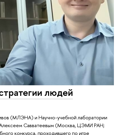
 стратегии людей
ивов (МЛЭНА) и Научно-учебной лаборатории
и Алексеем Савватеевым (Москва, ЦЭМИ РАН;
бного конкурса, проходившего по игре