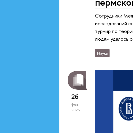
пермской
Сотрудники Меж
исследований с
турнир по теори
людям удалось о
Наука
26
фев
2026