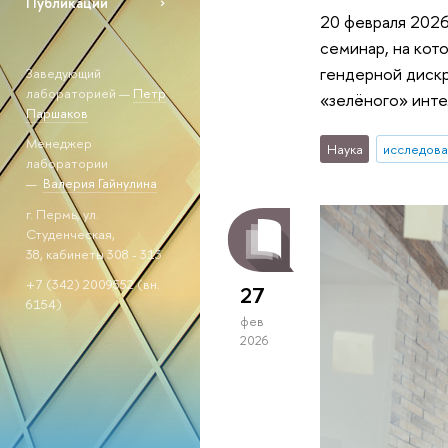
Публикации
20 февраля 202
семинар, на кот
гендерной дискр
Заведующий
лабораторией —
Петр
«зелёного» инте
Паршаков
Менеджер
Наука
исследова
лаборатории
—
Валерия Гайнулина
г. Пермь, ул.
Студенческая,
38, кабинеты 308 - 313
+7 (342) 2009552 (вн.
27
6154)
фев
2026