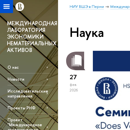
НИУ ВШЭ в Перми
Междунаро
МЕЖДУНАРОДНАЯ
Наука
ЛАБОРАТОРИЯ
ЭКОНОМИКИ
НЕМАТЕРИАЛЬНЫХ
АКТИВОВ
О нас
27
Новости
фев
2026
Исследовательские
направления
Проекты РНФ
Проект
"Международное
академическое