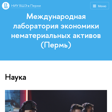
НИУ ВШЭ в Перми
Меню
Международная
лаборатория экономики
нематериальных активов
(Пермь)
Наука