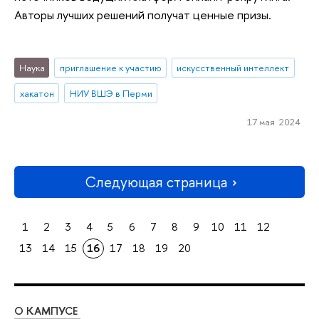
Авторы лучших решений получат ценные призы.
Наука
приглашение к участию
искусственный интеллект
хакатон
НИУ ВШЭ в Перми
17 мая 2024
Следующая страница
1
2
3
4
5
6
7
8
9
10
11
12
13
14
15
16
17
18
19
20
О КАМПУСЕ
ОБ