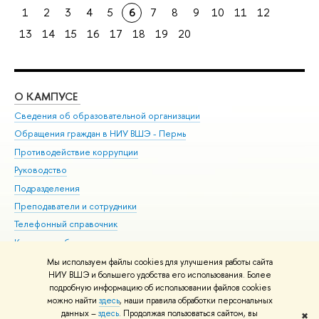
1
2
3
4
5
6
7
8
9
10
11
12
13
14
15
16
17
18
19
20
О КАМПУСЕ
ОБ
Сведения об образовательной организации
Дов
Обращения граждан в НИУ ВШЭ - Пермь
Ол
Противодействие коррупции
При
Руководство
При
Подразделения
Ин
Преподаватели и сотрудники
До
Телефонный справочник
Уни
Корпуса и общежития
Обр
ВШЭ для студентов с ограниченными возможностями
Мы используем файлы cookies для улучшения работы сайта
здоровья и инвалидностью
НИУ ВШЭ и большего удобства его использования. Более
подробную информацию об использовании файлов cookies
Единая платежная страница
можно найти
здесь
, наши правила обработки персональных
данных –
здесь
. Продолжая пользоваться сайтом, вы
✖