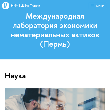
НИУ ВШЭ в Перми
Меню
Международная
лаборатория экономики
нематериальных активов
(Пермь)
Наука