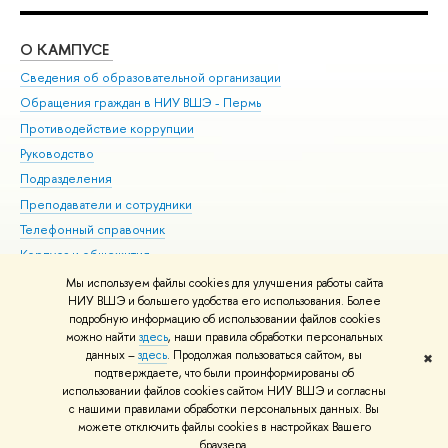
О КАМПУСЕ
ОБ
Сведения об образовательной организации
Дов
Обращения граждан в НИУ ВШЭ - Пермь
Ол
Противодействие коррупции
При
Руководство
При
Подразделения
Ин
Преподаватели и сотрудники
До
Телефонный справочник
Уни
Корпуса и общежития
Обр
ВШЭ для студентов с ограниченными возможностями
Мы используем файлы cookies для улучшения работы сайта
здоровья и инвалидностью
НИУ ВШЭ и большего удобства его использования. Более
подробную информацию об использовании файлов cookies
Единая платежная страница
можно найти
здесь
, наши правила обработки персональных
данных –
здесь
. Продолжая пользоваться сайтом, вы
✖
Редактору
подтверждаете, что были проинформированы об
© НИУ ВШЭ 1993–2026
Условия использования материалов
Адреса
использовании файлов cookies сайтом НИУ ВШЭ и согласны
с нашими правилами обработки персональных данных. Вы
и контакты
Карта сайта
можете отключить файлы cookies в настройках Вашего
Шрифты HSE Sans и HSE Slab разработаны в
Школе дизайна НИУ ВШЭ
браузера.