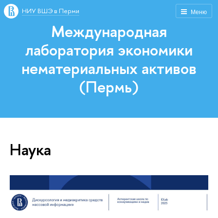
НИУ ВШЭ в Перми
Меню
Международная
лаборатория экономики
нематериальных активов
(Пермь)
Наука