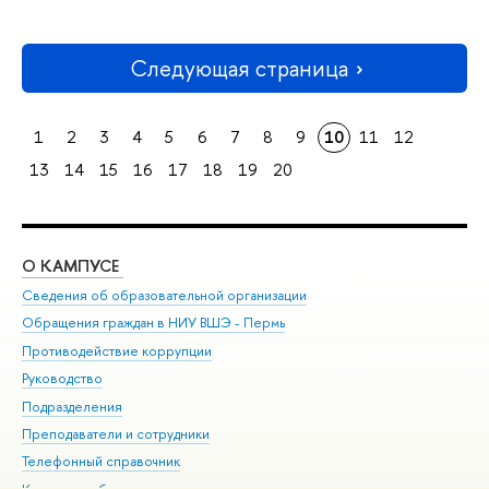
Следующая страница
1
2
3
4
5
6
7
8
9
10
11
12
13
14
15
16
17
18
19
20
О КАМПУСЕ
ОБ
Сведения об образовательной организации
Дов
Обращения граждан в НИУ ВШЭ - Пермь
Ол
Противодействие коррупции
При
Руководство
При
Подразделения
Ин
Преподаватели и сотрудники
До
Телефонный справочник
Уни