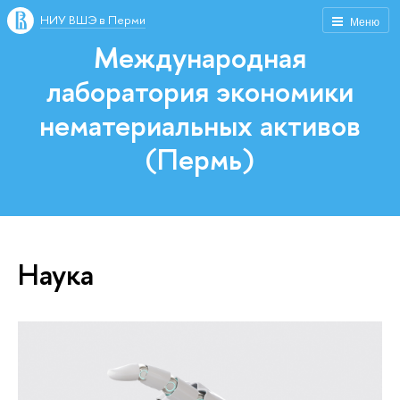
НИУ ВШЭ в Перми
Меню
Международная
лаборатория экономики
нематериальных активов
(Пермь)
Наука