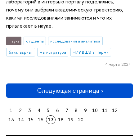
лабораторий в интервью порталу поделились,
почему они выбрали академическую траекторию,
какими исследованиями занимаются и что их
привлекает в науке.
Наука
студенты
исследования и аналитика
бакалавриат
магистратура
НИУ ВШЭ в Перми
4 марта 2024
Следующая страница
1
2
3
4
5
6
7
8
9
10
11
12
13
14
15
16
17
18
19
20