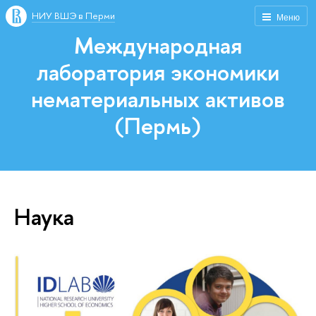
НИУ ВШЭ в Перми
Меню
Международная
лаборатория экономики
нематериальных активов
(Пермь)
Наука