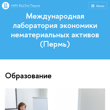
НИУ ВШЭ в Перми
Меню
Международная
лаборатория экономики
нематериальных активов
(Пермь)
Образование