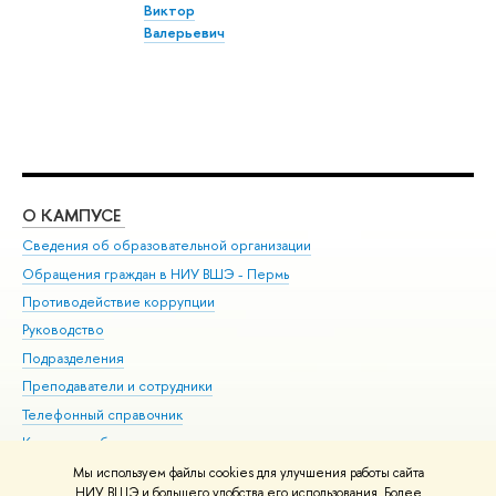
Виктор
Валерьевич
О КАМПУСЕ
ОБ
Сведения об образовательной организации
Дов
Обращения граждан в НИУ ВШЭ - Пермь
Ол
Противодействие коррупции
При
Руководство
При
Подразделения
Ин
Преподаватели и сотрудники
До
Телефонный справочник
Уни
Корпуса и общежития
Обр
ВШЭ для студентов с ограниченными возможностями
Мы используем файлы cookies для улучшения работы сайта
здоровья и инвалидностью
НИУ ВШЭ и большего удобства его использования. Более