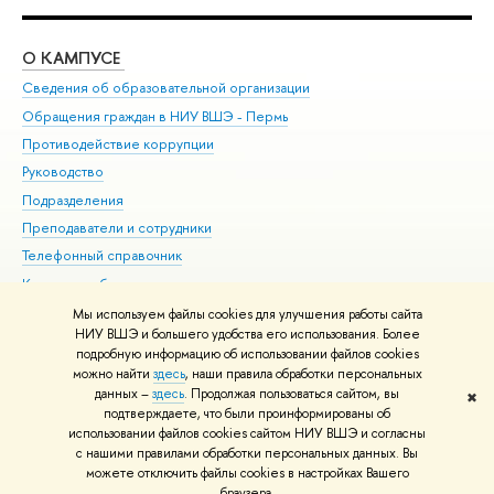
О КАМПУСЕ
ОБ
Сведения об образовательной организации
Дов
Обращения граждан в НИУ ВШЭ - Пермь
Ол
Противодействие коррупции
При
Руководство
При
Подразделения
Ин
Преподаватели и сотрудники
До
Телефонный справочник
Уни
Корпуса и общежития
Обр
ВШЭ для студентов с ограниченными возможностями
Мы используем файлы cookies для улучшения работы сайта
здоровья и инвалидностью
НИУ ВШЭ и большего удобства его использования. Более
подробную информацию об использовании файлов cookies
Единая платежная страница
можно найти
здесь
, наши правила обработки персональных
данных –
здесь
. Продолжая пользоваться сайтом, вы
✖
Редактору
подтверждаете, что были проинформированы об
© НИУ ВШЭ 1993–2026
Условия использования материалов
Адреса
использовании файлов cookies сайтом НИУ ВШЭ и согласны
с нашими правилами обработки персональных данных. Вы
и контакты
Карта сайта
можете отключить файлы cookies в настройках Вашего
Шрифты HSE Sans и HSE Slab разработаны в
Школе дизайна НИУ ВШЭ
браузера.