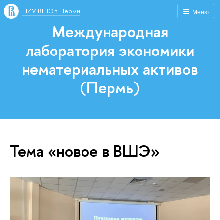
НИУ ВШЭ в Перми
Меню
Международная
лаборатория экономики
нематериальных активов
(Пермь)
Тема «новое в ВШЭ»