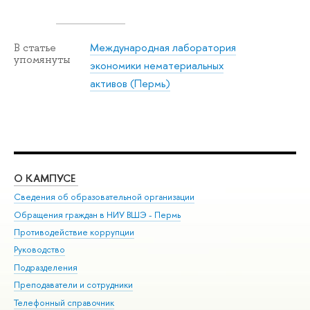
Международная лаборатория
В статье
упомянуты
экономики нематериальных
активов (Пермь)
О КАМПУСЕ
ОБ
Сведения об образовательной организации
Дов
Обращения граждан в НИУ ВШЭ - Пермь
Ол
Противодействие коррупции
При
Руководство
При
Подразделения
Ин
Преподаватели и сотрудники
До
Телефонный справочник
Уни