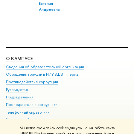
Евгения
Андреевна
О КАМПУСЕ
ОБ
Сведения об образовательной организации
Дов
Обращения граждан в НИУ ВШЭ - Пермь
Ол
Противодействие коррупции
При
Руководство
При
Подразделения
Ин
Преподаватели и сотрудники
До
Телефонный справочник
Уни
Корпуса и общежития
Обр
ВШЭ для студентов с ограниченными возможностями
Мы используем файлы cookies для улучшения работы сайта
здоровья и инвалидностью
НИУ ВШЭ и большего удобства его использования. Более