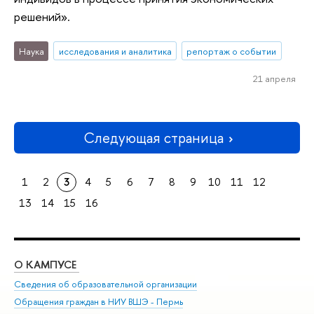
решений».
Наука
исследования и аналитика
репортаж о событии
21 апреля
Следующая страница
1
2
3
4
5
6
7
8
9
10
11
12
13
14
15
16
О КАМПУСЕ
ОБ
Сведения об образовательной организации
Дов
Обращения граждан в НИУ ВШЭ - Пермь
Ол