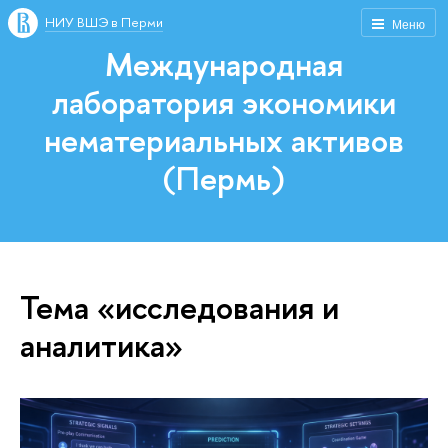
НИУ ВШЭ в Перми
Меню
Международная
лаборатория экономики
нематериальных активов
(Пермь)
Тема «исследования и
аналитика»