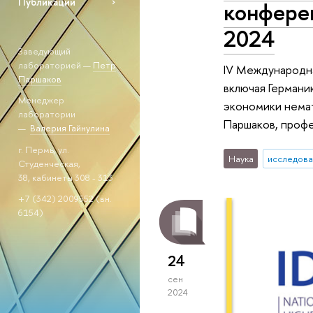
Публикации
конферен
2024
Заведующий
лабораторией —
Петр
IV Международна
Паршаков
включая Германи
Менеджер
экономики нема
лаборатории
Паршаков, профе
—
Валерия Гайнулина
г. Пермь, ул.
Наука
исследова
Студенческая,
38, кабинеты 308 - 313
+7 (342) 2009552 (вн.
6154)
24
сен
2024