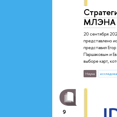
Стратеги
МЛЭНА
20 сентября 202
представлено и
представил Егор
Паршаковым и Е
выборе карт, кот
Наука
исследова
9