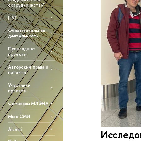
сотрудничество"
НУГ
Образовательная
деятельность
Прикладные
проекты
Авторские права и
патенты
Участники
проекта
Семинары МЛЭНА
Мы в СМИ
Alumni
Исследо