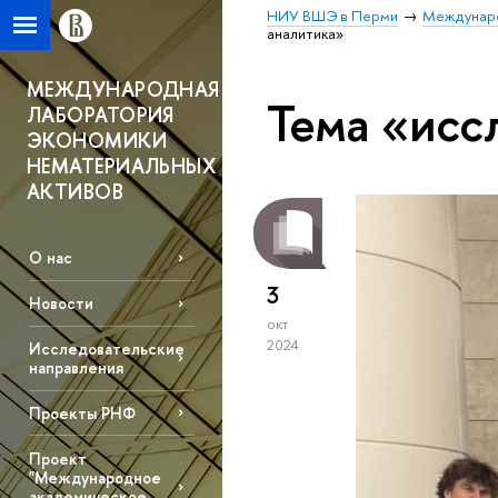
НИУ ВШЭ в Перми
Междунаро
аналитика»
МЕЖДУНАРОДНАЯ
Тема «исс
ЛАБОРАТОРИЯ
ЭКОНОМИКИ
НЕМАТЕРИАЛЬНЫХ
АКТИВОВ
О нас
3
Новости
окт
2024
Исследовательские
направления
Проекты РНФ
Проект
"Международное
академическое