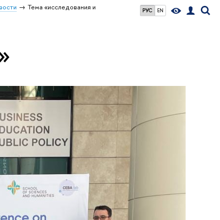
вости
Тема «исследования и
РУС
EN
»