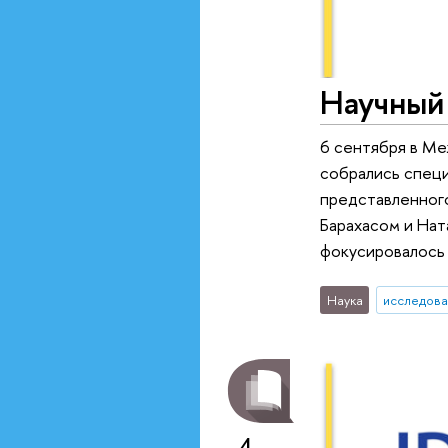
Научный
6 сентября в Ме
собрались специ
представленног
Барахасом и Нат
фокусировалось 
Наука
исследова
4