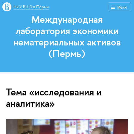
НИУ ВШЭ в Перми
Меню
Международная
лаборатория экономики
нематериальных активов
(Пермь)
Тема «исследования и
аналитика»