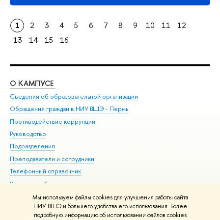
1
2
3
4
5
6
7
8
9
10
11
12
13
14
15
16
О КАМПУСЕ
ОБ
Сведения об образовательной организации
Дов
Обращения граждан в НИУ ВШЭ - Пермь
Ол
Противодействие коррупции
При
Руководство
При
Подразделения
Ин
Преподаватели и сотрудники
До
Телефонный справочник
Уни
Корпуса и общежития
Обр
ВШЭ для студентов с ограниченными возможностями
Мы используем файлы cookies для улучшения работы сайта
здоровья и инвалидностью
НИУ ВШЭ и большего удобства его использования. Более
подробную информацию об использовании файлов cookies
Единая платежная страница