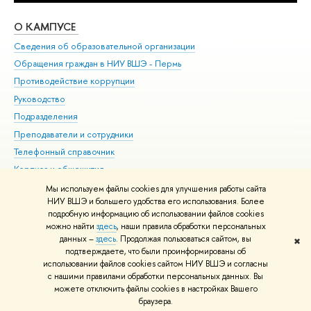
О КАМПУСЕ
ОБ
Сведения об образовательной организации
Дов
Обращения граждан в НИУ ВШЭ - Пермь
Ол
Противодействие коррупции
При
Руководство
При
Подразделения
Ин
Преподаватели и сотрудники
До
Телефонный справочник
Уни
Корпуса и общежития
Обр
ВШЭ для студентов с ограниченными возможностями
Мы используем файлы cookies для улучшения работы сайта
здоровья и инвалидностью
НИУ ВШЭ и большего удобства его использования. Более
подробную информацию об использовании файлов cookies
Единая платежная страница
можно найти
здесь
, наши правила обработки персональных
данных –
здесь
. Продолжая пользоваться сайтом, вы
✖
Редактору
подтверждаете, что были проинформированы об
© НИУ ВШЭ 1993–2026
Условия использования материалов
Адреса
использовании файлов cookies сайтом НИУ ВШЭ и согласны
с нашими правилами обработки персональных данных. Вы
и контакты
Карта сайта
можете отключить файлы cookies в настройках Вашего
Шрифты HSE Sans и HSE Slab разработаны в
Школе дизайна НИУ ВШЭ
браузера.