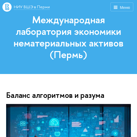
НИУ ВШЭ в Перми
Меню
Международная
лаборатория экономики
нематериальных активов
(Пермь)
Баланс алгоритмов и разума