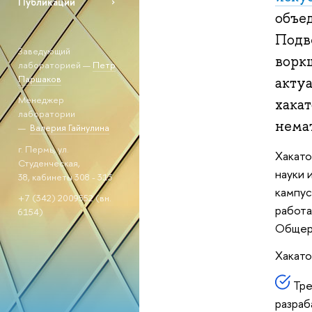
Публикации
объе
Подв
Заведующий
ворк
лабораторией —
Петр
Паршаков
акту
Менеджер
хака
лаборатории
нема
—
Валерия Гайнулина
г. Пермь, ул.
Хакато
Студенческая,
науки 
38, кабинеты 308 - 313
кампус
+7 (342) 2009552 (вн.
работа
6154)
Общеро
Хакато
Тре
разраб