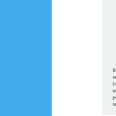
В
з
(
ц
р
з