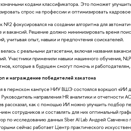
хзначными кодами классификатора. Это поможет улучшить 
зировать спрос на профессии и оптимизировать кадровое
к №2
фокусировался на создании алгоритма для автомати
 и вакансий. Решение должно минимизировать время поис
ий, учитывая опыт, навыки и предпочтения соискателей.
 велась с реальными датасетами, включая названия ваканс
ий. Участники применили навыки машинного обучения, NLP
тмов, которые в будущем смогут помочь и работодателям,
оп и награждение победителей хакатона
я в пермском кампусе НИУ ВШЭ состоялся воркшоп «ИИ д
. Руководитель направления HR аналитики и отчетности 
в рассказал, как с помощью ИИ можно улучшить подбор пе
нием сотрудников и составлять для них оптимальный граф
ор по исследованию данных Sber AI Lab Андрей Савченко 
торыми сейчас работает Центр практического искусствен