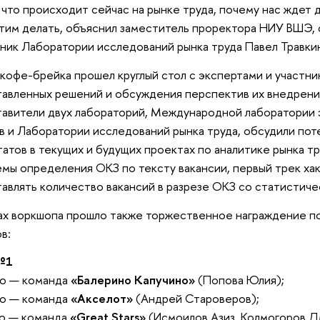
 что происходит сейчас на рынке труда, почему нас ждет
этим делать, объяснил заместитель проректора НИУ ВШЭ,
ник Лаборатории исследований рынка труда Павел Травки
кофе-брейка прошел круглый стол с экспертами и участни
авленных решений и обсуждения перспектив их внедрения
авители двух лабораторий, Международной лаборатории
в и Лаборатории исследований рынка труда, обсудили пот
татов в текущих и будущих проектах по аналитике рынка т
мы определения ОКЗ по тексту вакансии, первый трек хак
авлять количество вакансий в разрезе ОКЗ со статистич
ах воркшопа прошло также торжественное награждение п
в:
№1
то — команда
«Балерино Капучино»
(Попова Юлия);
то — команда
«Акселот»
(Андрей Староверов);
то — команда
«Great Stars»
(Исмоилов Азиз, Колмогоров Д