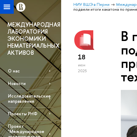
НИУ ВШЭ в Перми
Междунаро
подвели итоги хакатона по прим
МЕЖДУНАРОДНАЯ
В 
ЛАБОРАТОРИЯ
ЭКОНОМИКИ
по
НЕМАТЕРИАЛЬНЫХ
АКТИВОВ
18
пр
июн
те
О нас
2025
Новости
Исследовательские
направления
Проекты РНФ
Проект
"Международное
академическое