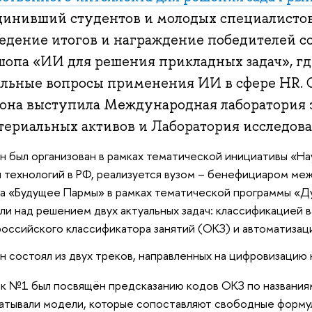
динивший студентов и молодых специалистов 
едение итогов и награждение победителей со
шопа «ИИ для решения прикладных задач», гд
альные вопросы применения ИИ в сфере HR. 
тона выступила Международная лаборатория
териальных активов и Лаборатория исследова
н был организован в рамках тематической инициативы «Н
и технологий в РФ, реализуется вузом – бенефициаром ме
а «Будущее Пармы» в рамках тематической программы «Д
ли над решением двух актуальных задач: классификацией 
ссийского классификатора занятий (ОКЗ) и автоматизац
н состоял из двух треков, направленных на цифровизацию
к №1
был посвящён предсказанию кодов ОКЗ по названиям
атывали модели, которые сопоставляют свободные форму