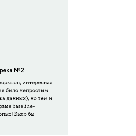
Трека №2
воркшоп, интересная
ние было непростым
ка данных), но тем и
вые baseline-
опыт! Было бы