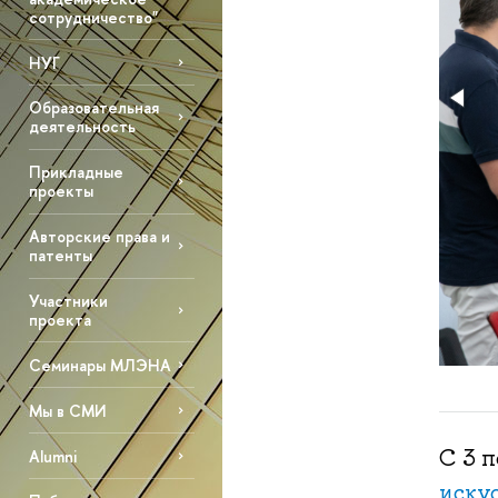
сотрудничество"
НУГ
Образовательная
деятельность
Прикладные
проекты
Авторские права и
патенты
Участники
проекта
Семинары МЛЭНА
Мы в СМИ
С 3 
Alumni
иску