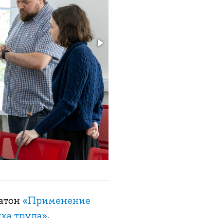
катон
«Применение
нка труда»
,