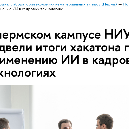
дная лаборатория экономики нематериальных активов (Пермь)
Но
енению ИИ в кадровых технологиях
пермском кампусе Н
двели итоги хакатона 
именению ИИ в кадро
хнологиях