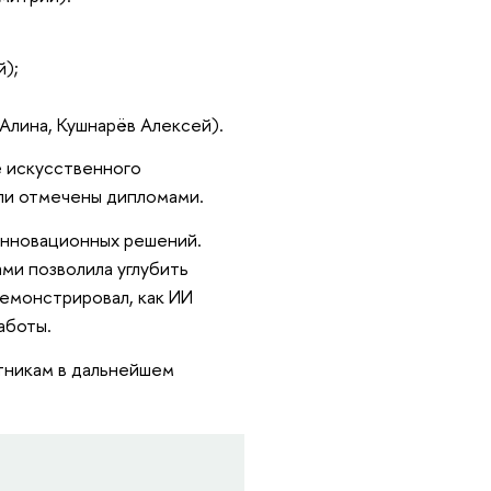
й);
Алина, Кушнарёв Алексей).
е искусственного
ыли отмечены дипломами.
инновационных решений.
ми позволила углубить
демонстрировал, как ИИ
аботы.
тникам в дальнейшем