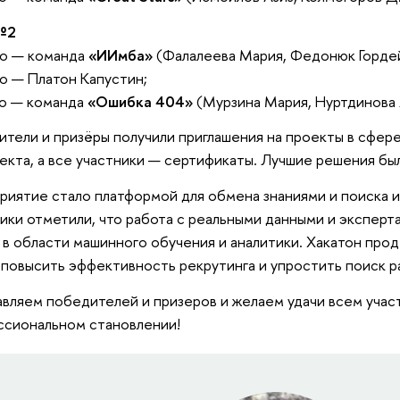
№2
то — команда
«ИИмба»
(Фалалеева Мария, Федонюк Горде
о — Платон Капустин;
то — команда
«Ошибка 404»
(Мурзина Мария, Нуртдинова 
тели и призёры получили приглашения на проекты в сфер
екта, а все участники — сертификаты. Лучшие решения б
иятие стало платформой для обмена знаниями и поиска 
ики отметили, что работа с реальными данными и эксперта
 в области машинного обучения и аналитики. Хакатон про
повысить эффективность рекрутинга и упростить поиск р
вляем победителей и призеров и желаем удачи всем учас
сиональном становлении!