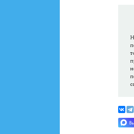
Н
п
т
п
н
п
с