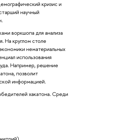
 демографический кризис и
 старший научный
н.
ками воркшопа для анализа
. На круглом столе
 экономики нематериальных
енциал использования
руда. Например, решение
атона, позволит
еской информацией.
обедителей хакатона. Среди
митрий).