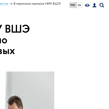
вости
В пермском кампусе НИУ ВШЭ
РУС
EN
ИУ ВШЭ
по
вых