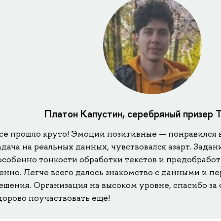
Платон Капустин, серебряный призер 
сё прошло круто! Эмоции позитивные — понравился 
адача на реальных данных, чувствовался азарт. Зада
особенно тонкости обработки текстов и предобработ
енно. Легче всего далось знакомство с данными и пер
ешения. Организация на высоком уровне, спасибо за 
дорово поучаствовать ещё!