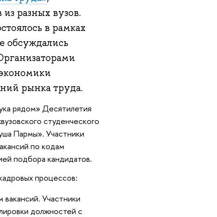
из разных вузов.
стоялось в рамках
е обсуждались
Организаторами
 экономики
ний рынка труда.
аука рядом» Десятилетия
жвузовского студенческого
уша Пармы». Участники
вакансий по кодам
ией подбора кандидатов.
 кадровых процессов:
 вакансий. Участники
лировки должностей с