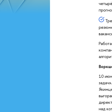
четырё
прогно
Тре
резюме
ваканс
Работа
компан
алгори
Воркш
10 июн
задач»
Якимце
выгора
директ
над ко