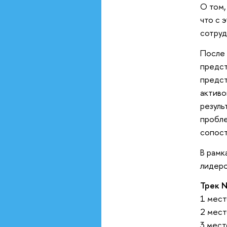
О том,
что с 
сотруд
После 
предст
предст
активо
резуль
пробле
сопост
В рамк
лидеро
Трек 
1 мес
2 мес
3 мес