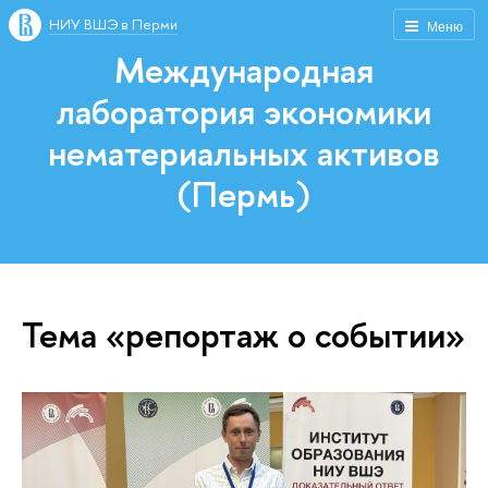
НИУ ВШЭ в Перми
Меню
Международная
лаборатория экономики
нематериальных активов
(Пермь)
Тема «репортаж о событии»