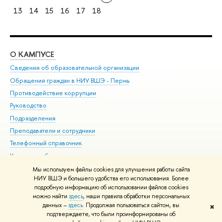
13
14
15
16
17
18
О КАМПУСЕ
ОБ
Сведения об образовательной организации
Дов
Обращения граждан в НИУ ВШЭ - Пермь
Ол
Противодействие коррупции
При
Руководство
При
Подразделения
Ин
Преподаватели и сотрудники
До
Телефонный справочник
Уни
Корпуса и общежития
Обр
ВШЭ для студентов с ограниченными возможностями
Мы используем файлы cookies для улучшения работы сайта
здоровья и инвалидностью
НИУ ВШЭ и большего удобства его использования. Более
подробную информацию об использовании файлов cookies
Единая платежная страница
можно найти
здесь
, наши правила обработки персональных
данных –
здесь
. Продолжая пользоваться сайтом, вы
✖
Редактору
подтверждаете, что были проинформированы об