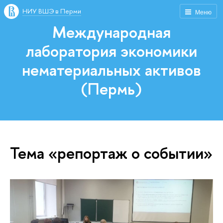
НИУ ВШЭ в Перми
Меню
Международная
лаборатория экономики
нематериальных активов
(Пермь)
Тема «репортаж о событии»