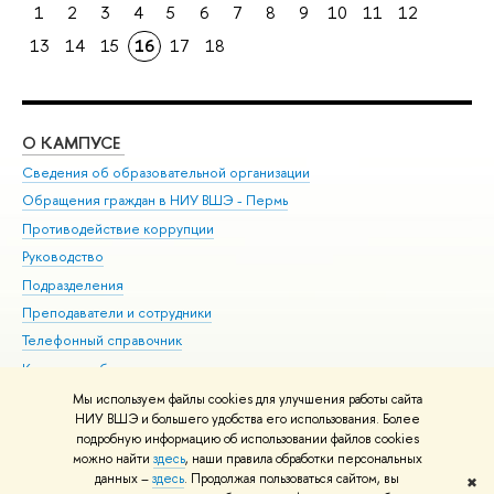
1
2
3
4
5
6
7
8
9
10
11
12
13
14
15
16
17
18
О КАМПУСЕ
ОБ
Сведения об образовательной организации
Дов
Обращения граждан в НИУ ВШЭ - Пермь
Ол
Противодействие коррупции
При
Руководство
При
Подразделения
Ин
Преподаватели и сотрудники
До
Телефонный справочник
Уни
Корпуса и общежития
Обр
ВШЭ для студентов с ограниченными возможностями
Мы используем файлы cookies для улучшения работы сайта
здоровья и инвалидностью
НИУ ВШЭ и большего удобства его использования. Более
подробную информацию об использовании файлов cookies
Единая платежная страница
можно найти
здесь
, наши правила обработки персональных
данных –
здесь
. Продолжая пользоваться сайтом, вы
✖