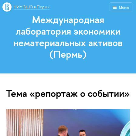
НИУ ВШЭ в Перми
Меню
Международная
лаборатория экономики
нематериальных активов
(Пермь)
Тема «репортаж о событии»