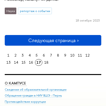
Наука
репортаж о событии
18 октября 2023
Следующая страница
1
2
3
4
5
6
7
8
9
10
11
12
13
14
15
16
17
18
О КАМПУСЕ
ОБ
Сведения об образовательной организации
Дов
Обращения граждан в НИУ ВШЭ - Пермь
Ол
Противодействие коррупции
При