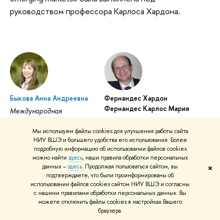
руководством профессора Карлоса Хардона.
Быкова Анна Андреевна
Фернандес Хардон
Фернандес Карлос Мария
Международная
лаборатория экономики
Международная
нематериальных активов:
лаборатория экономики
Мы используем файлы cookies для улучшения работы сайта
НИУ ВШЭ и большего удобства его использования. Более
Научный сотрудник
нематериальных активов
подробную информацию об использовании файлов cookies
(Пермь): Ведущий научный
можно найти
здесь
, наши правила обработки персональных
сотрудник
данных –
здесь
. Продолжая пользоваться сайтом, вы
✖
подтверждаете, что были проинформированы об
использовании файлов cookies сайтом НИУ ВШЭ и согласны
с нашими правилами обработки персональных данных. Вы
можете отключить файлы cookies в настройках Вашего
Анна Быкова выступила с докладом на
браузера.