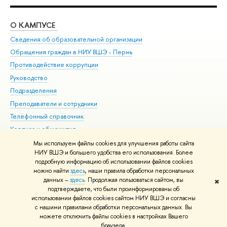
О КАМПУСЕ
ОБ
Сведения об образовательной организации
Дов
Обращения граждан в НИУ ВШЭ - Пермь
Ол
Противодействие коррупции
При
Руководство
При
Подразделения
Ин
Преподаватели и сотрудники
До
Телефонный справочник
Уни
Корпуса и общежития
Обр
ВШЭ для студентов с ограниченными возможностями
Мы используем файлы cookies для улучшения работы сайта
здоровья и инвалидностью
НИУ ВШЭ и большего удобства его использования. Более
подробную информацию об использовании файлов cookies
Единая платежная страница
можно найти
здесь
, наши правила обработки персональных
данных –
здесь
. Продолжая пользоваться сайтом, вы
✖
Редактору
подтверждаете, что были проинформированы об
© НИУ ВШЭ 1993–2026
Условия использования материалов
Адреса
использовании файлов cookies сайтом НИУ ВШЭ и согласны
с нашими правилами обработки персональных данных. Вы
и контакты
Карта сайта
можете отключить файлы cookies в настройках Вашего
Шрифты HSE Sans и HSE Slab разработаны в
Школе дизайна НИУ ВШЭ
браузера.