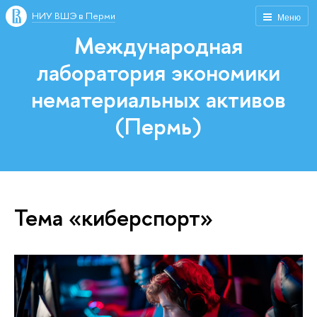
НИУ ВШЭ в Перми
Меню
Международная
лаборатория экономики
нематериальных активов
(Пермь)
Тема «киберспорт»