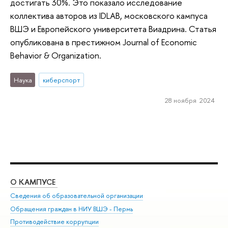
достигать 30%. Это показало исследование
коллектива авторов из IDLAB, московского кампуса
ВШЭ и Европейского университета Виадрина. Статья
опубликована в престижном Journal of Economic
Behavior & Organization.
Наука
киберспорт
28 ноября 2024
О КАМПУСЕ
ОБ
Сведения об образовательной организации
Дов
Обращения граждан в НИУ ВШЭ - Пермь
Ол
Противодействие коррупции
При