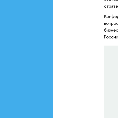
страте
Конфер
вопрос
бизнес
России