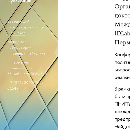
Публикации
Орга
докт
Заведующий
Межд
лабораторией —
Петр
IDLa
Паршаков
Перм
Менеджер
лаборатории
—
Валерия Гайнулина
Конфер
полите
г. Пермь, ул.
Студенческая,
вопрос
38, кабинеты 308 - 313
реальн
+7 (342) 2009552 (вн.
В рамк
6154)
были п
ПНИПУ 
доклад
предпр
Найден