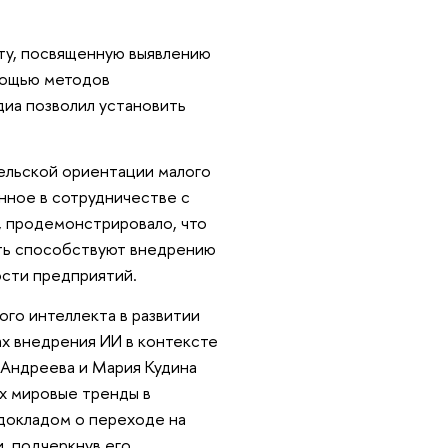
ту, посвященную выявлению
мощью методов
диа позволил установить
ельской ориентации малого
нное в сотрудничестве с
 продемонстрировало, что
сть способствуют внедрению
ости предприятий.
го интеллекта в развитии
ах внедрения ИИ в контексте
 Андреева и Мария Кудина
х мировые тренды в
докладом о переходе на
, подчеркнув его