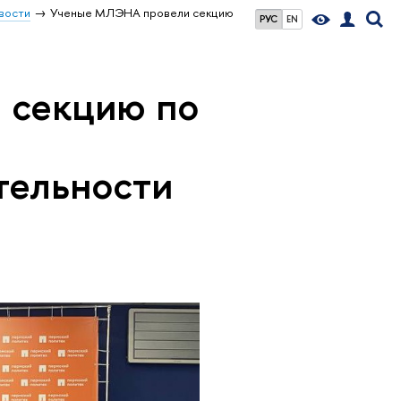
вости
Ученые МЛЭНА провели секцию
РУС
EN
 секцию по
тельности