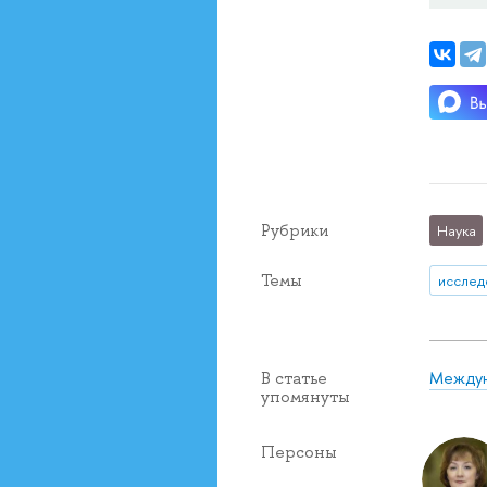
Рубрики
Наука
Темы
исслед
Междун
В статье
упомянуты
Персоны