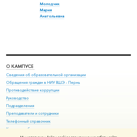
Молодчик
Мария
Анатольевна
О КАМПУСЕ
ОБ
Сведения об образовательной организации
Дов
Обращения граждан в НИУ ВШЭ - Пермь
Ол
Противодействие коррупции
При
Руководство
При
Подразделения
Ин
Преподаватели и сотрудники
До
Телефонный справочник
Уни
Корпуса и общежития
Обр
ВШЭ для студентов с ограниченными возможностями