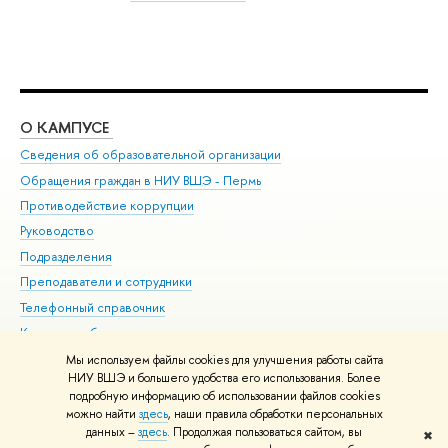
О КАМПУСЕ
ОБ
Сведения об образовательной организации
Дов
Обращения граждан в НИУ ВШЭ - Пермь
Ол
Противодействие коррупции
При
Руководство
При
Подразделения
Ин
Преподаватели и сотрудники
До
Телефонный справочник
Уни
Корпуса и общежития
Обр
ВШЭ для студентов с ограниченными возможностями
Мы используем файлы cookies для улучшения работы сайта
здоровья и инвалидностью
НИУ ВШЭ и большего удобства его использования. Более
подробную информацию об использовании файлов cookies
Единая платежная страница
можно найти
здесь
, наши правила обработки персональных
данных –
здесь
. Продолжая пользоваться сайтом, вы
✖