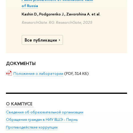
of Russia
Kashin D., Podgorenko J., Zavorohina A. et al.
ResearchGate. RG. ResearchGate, 2025
Все публикации
ДОКУМЕНТЫ
Положение о лаборатории
(PDF, 314 Кб)
О КАМПУСЕ
ОБ
Сведения об образовательной организации
Дов
Обращения граждан в НИУ ВШЭ - Пермь
Ол
Противодействие коррупции
При