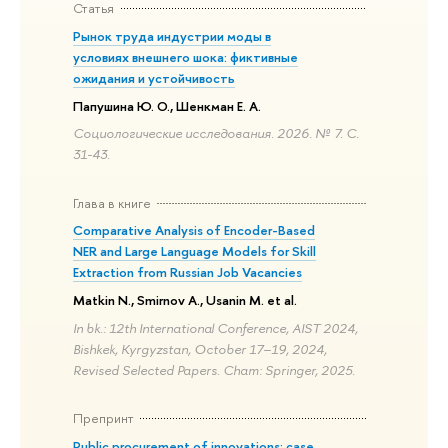
Статья
Рынок труда индустрии моды в
условиях внешнего шока: фиктивные
ожидания и устойчивость
Папушина Ю. О., Шенкман Е. А.
Социологические исследования. 2026. № 7. С.
31-43.
Глава в книге
Comparative Analysis of Encoder-Based
NER and Large Language Models for Skill
Extraction from Russian Job Vacancies
Matkin N., Smirnov A., Usanin M. et al.
In bk.: 12th International Conference, AIST 2024,
Bishkek, Kyrgyzstan, October 17–19, 2024,
Revised Selected Papers. Cham: Springer, 2025.
Препринт
Public procurement of innovations: case