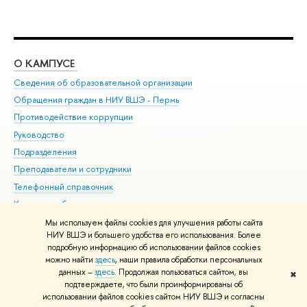
О КАМПУСЕ
ОБ
Сведения об образовательной организации
Дов
Обращения граждан в НИУ ВШЭ - Пермь
Ол
Противодействие коррупции
При
Руководство
При
Подразделения
Ин
Преподаватели и сотрудники
До
Телефонный справочник
Ун
Корпуса и общежития
Обр
ШЭ для студентов с ограниченными возможностями
Мы используем файлы cookies для улучшения работы сайта
здоровья и инвалидностью
НИУ ВШЭ и большего удобства его использования. Более
подробную информацию об использовании файлов cookies
Единая платежная страница
можно найти
здесь
, наши правила обработки персональных
данных –
здесь
. Продолжая пользоваться сайтом, вы
✖
Редактору
подтверждаете, что были проинформированы о
© НИУ ВШЭ 1993–2026
Условия использования материало
Адреса
использовании файлов cookies сайтом НИУ ВШЭ и согласны