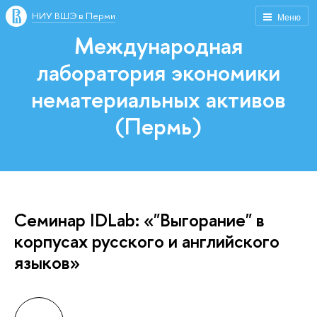
НИУ ВШЭ в Перми
Меню
Международная
лаборатория экономики
нематериальных активо
(Пермь)
Семинар IDLab: «"Выгорание"
корпусах русского и английского
языков»