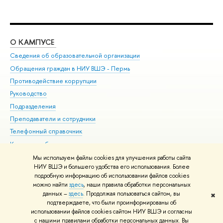
О КАМПУСЕ
ОБ
Сведения об образовательной организации
Дов
Обращения граждан в НИУ ВШЭ - Пермь
Ол
Противодействие коррупции
При
Руководство
При
Подразделения
Ин
Преподаватели и сотрудники
До
Телефонный справочник
Уни
Корпуса и общежития
Обр
ВШЭ для студентов с ограниченными возможностями
Мы используем файлы cookies для улучшения работы сайта
здоровья и инвалидностью
НИУ ВШЭ и большего удобства его использования. Более
подробную информацию об использовании файлов cookies
Единая платежная страница
можно найти
здесь
, наши правила обработки персональных
данных –
здесь
. Продолжая пользоваться сайтом, вы
✖
Редактору
подтверждаете, что были проинформированы об
© НИУ ВШЭ 1993–2026
Условия использования материалов
Адреса
использовании файлов cookies сайтом НИУ ВШЭ и согласны
с нашими правилами обработки персональных данных. Вы
и контакты
Карта сайта