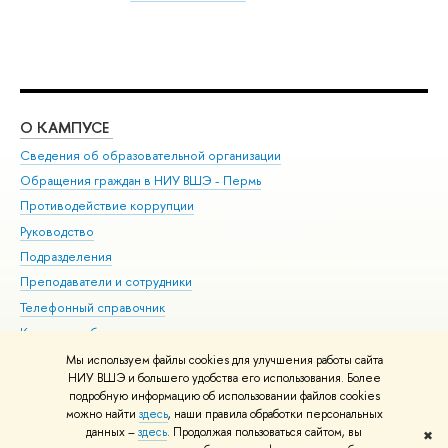
О КАМПУСЕ
ОБ
Сведения об образовательной организации
Дов
Обращения граждан в НИУ ВШЭ - Пермь
Ол
Противодействие коррупции
При
Руководство
При
Подразделения
Ин
Преподаватели и сотрудники
До
Телефонный справочник
Уни
Корпуса и общежития
Обр
ВШЭ для студентов с ограниченными возможностями
Мы используем файлы cookies для улучшения работы сайта
здоровья и инвалидностью
НИУ ВШЭ и большего удобства его использования. Более
подробную информацию об использовании файлов cookies
Единая платежная страница
можно найти
здесь
, наши правила обработки персональных
данных –
здесь
. Продолжая пользоваться сайтом, вы
✖