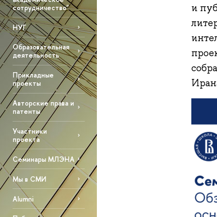
и пу
сотрудничество"
лите
НУГ
инте
Образовательная
прое
деятельность
собра
Прикладные
Иран
проекты
Авторские права и
патенты
Участники
проекта
Семинары МЛЭНА
Мы в СМИ
Alumni