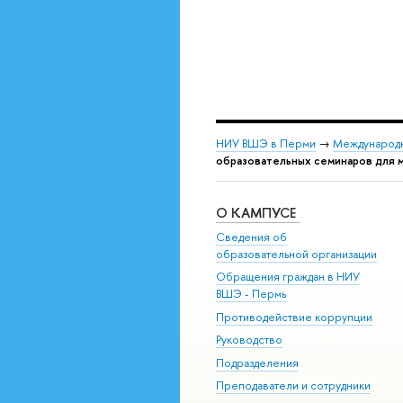
НИУ ВШЭ в Перми
→
Международн
образовательных семинаров для
О КАМПУСЕ
Сведения об
образовательной организации
Обращения граждан в НИУ
ВШЭ - Пермь
Противодействие коррупции
Руководство
Подразделения
Преподаватели и сотрудники