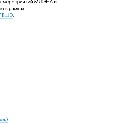
ных мероприятий МЛЭНА и
о в рамках
У ВШЭ
.
рмь)