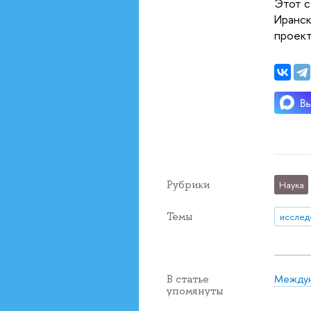
Этот с
Иранск
проек
Рубрики
Наука
Темы
исслед
Междун
В статье
упомянуты