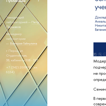
Публикации
Заведующий
лабораторией —
Петр
Паршаков
Менеджер
лаборатории
—
Валерия Гайнулина
г. Пермь, ул.
Студенческая,
38, кабинеты 308 - 313
Модер
подчер
+7 (342) 2009552 (вн.
6154)
не про
опреде
Семина
В перв
соврем