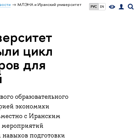
вости
МЛЭНА и Иранский университет
РУС
EN
верситет
ыли цикл
ров для
й
вого образовательного
орией экономики
местно с Иранским
я мероприятий
й навыков подготовки