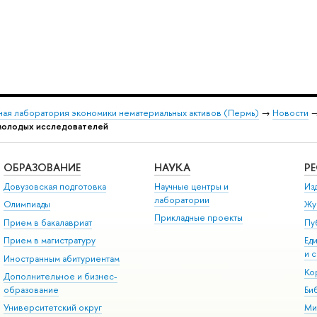
ая лаборатория экономики нематериальных активов (Пермь)
→
Новости
 молодых исследователей
ОБРАЗОВАНИЕ
НАУКА
Р
Довузовская подготовка
Научные центры и
Из
лаборатории
Олимпиады
Жу
Прикладные проекты
Прием в бакалавриат
Пу
Прием в магистратуру
Ед
и 
Иностранным абитуриентам
Ко
Дополнительное и бизнес-
образование
Би
Университетский округ
Ми