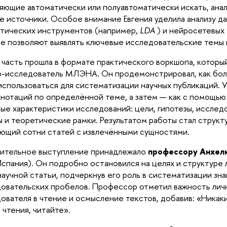
яющие автоматически или полуавтоматически искать, ана
е источники. Особое внимание Евгения уделила анализу д
тических инструментов (например,
LDA
) и нейросетевых
е позволяют выявлять ключевые исследовательские темы 
 часть прошла в формате практического воркшопа, которы
-исследователь МЛЭНА. Он продемонстрировал, как бол
использоваться для систематизации научных публикаций. У
ннотаций по определённой теме, а затем — как с помощью
ые характеристики исследований: цели, гипотезы, исслед
 и теоретические рамки. Результатом работы стал структ
ющий сотни статей с извлечёнными сущностями.
ительное выступление принадлежало
профессору Анхел
Испания). Он подробно остановился на целях и структуре 
научной статьи, подчеркнув его роль в систематизации зна
овательских пробелов. Профессор отметил важность лич
ователя в чтение и осмысление текстов, добавив: «Никак
 чтения, читайте».