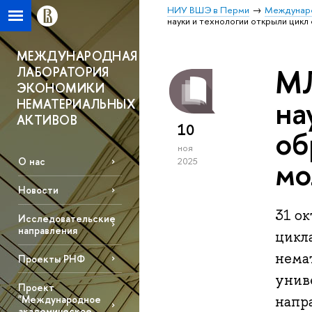
НИУ ВШЭ в Перми
Междунаро
науки и технологии открыли цик
МЕЖДУНАРОДНАЯ
МЛ
ЛАБОРАТОРИЯ
ЭКОНОМИКИ
на
НЕМАТЕРИАЛЬНЫХ
АКТИВОВ
10
об
ноя
мо
О нас
2025
Новости
31 ок
Исследовательские
направления
цикл
нема
Проекты РНФ
унив
Проект
"Международное
напр
академическое