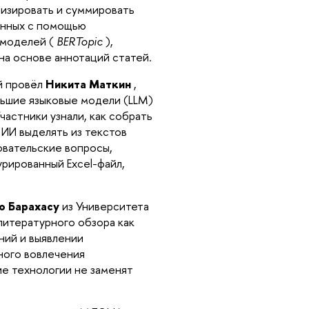
лизировать и суммировать
анных с помощью
 моделей (
BERTopic
),
на основе аннотаций статей.
й провёл
Никита Маткин
,
ьшие языковые модели (LLM)
частники узнали, как собрать
 ИИ выделять из текстов
овательские вопросы,
урированный Excel-файл,
ю Барахасу
из Университета
литературного обзора как
ний и выявлении
ного вовлечения
ие технологии не заменят