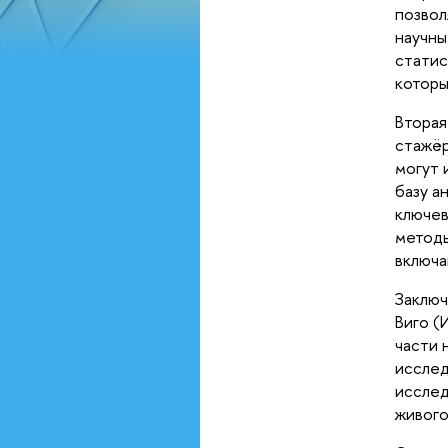
позвол
научны
статис
которы
Вторая
стажёр
могут 
базу а
ключев
методы
включа
Заключ
Виго (
части 
исслед
исслед
живого