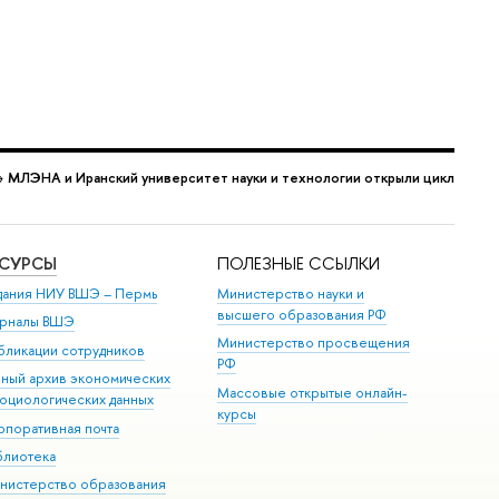
→
МЛЭНА и Иранский университет науки и технологии открыли цикл
ЕСУРСЫ
ПОЛЕЗНЫЕ ССЫЛКИ
дания НИУ ВШЭ ­– Пермь
Министерство науки и
высшего образования РФ
рналы ВШЭ
Министерство просвещения
бликации сотрудников
РФ
иный архив экономических
Массовые открытые онлайн-
социологических данных
курсы
рпоративная почта
блиотека
нистерство образования