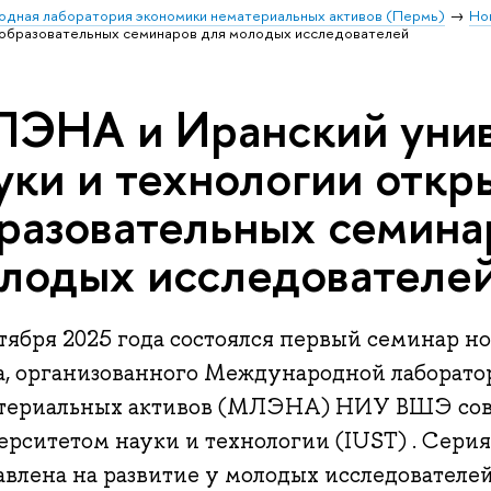
дная лаборатория экономики нематериальных активов (Пермь)
Но
л образовательных семинаров для молодых исследователей
ЭНА и Иранский уни
уки и технологии откр
разовательных семина
лодых исследователе
тября 2025 года состоялся первый семинар но
а, организованного Международной лаборат
териальных активов (МЛЭНА) НИУ ВШЭ сов
ерситетом науки и технологии (IUST) . Сери
авлена на развитие у молодых исследователе