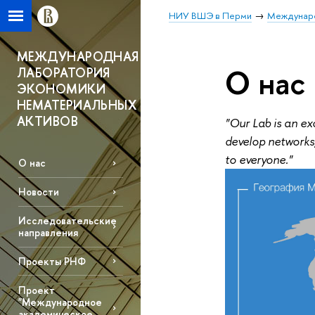
НИУ ВШЭ в Перми
Междунаро
МЕЖДУНАРОДНАЯ
О нас
ЛАБОРАТОРИЯ
ЭКОНОМИКИ
НЕМАТЕРИАЛЬНЫХ
АКТИВОВ
"Our Lab is an ex
develop networks
to everyone."
О нас
Новости
Исследовательские
направления
Проекты РНФ
Проект
"Международное
академическое