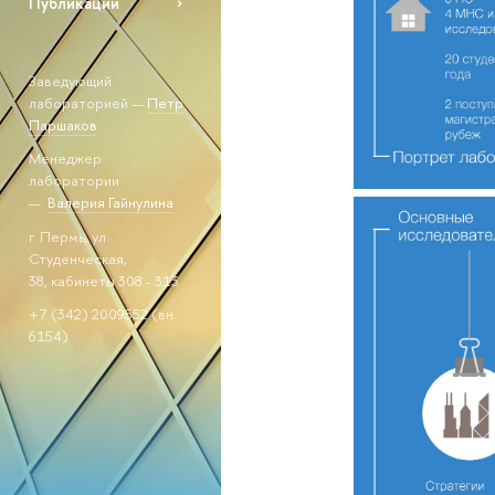
Публикации
Заведующий
лабораторией —
Петр
Паршаков
Менеджер
лаборатории
—
Валерия Гайнулина
г. Пермь, ул.
Студенческая,
38, кабинеты 308 - 313
+7 (342) 2009552 (вн.
6154)