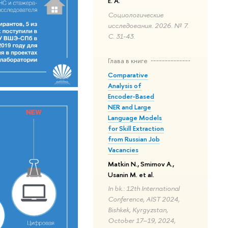
Е. А.
Социологические
исследования. 2026. № 7.
С. 31-43.
Глава в книге
Comparative
Analysis of
Encoder-Based
NER and Large
Language Models
for Skill Extraction
from Russian Job
Vacancies
Matkin N., Smirnov A.,
Usanin M. et al.
In bk.: 12th International
Conference, AIST 2024,
Bishkek, Kyrgyzstan,
October 17–19, 2024,