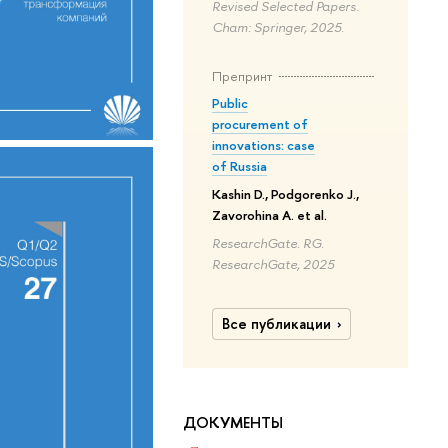
Revised Selected Papers.
Cham: Springer, 2025.
Препринт
Public
procurement of
innovations: case
of Russia
Kashin D., Podgorenko J.,
Zavorohina A. et al.
ResearchGate. RG.
ResearchGate, 2025
Все публикации
ДОКУМЕНТЫ