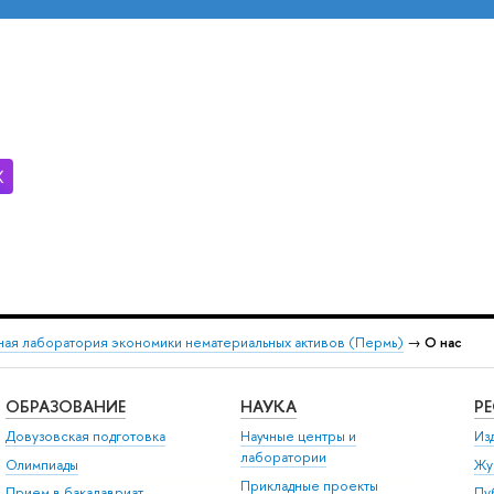
ая лаборатория экономики нематериальных активов (Пермь)
→
О нас
ОБРАЗОВАНИЕ
НАУКА
Р
Довузовская подготовка
Научные центры и
Из
лаборатории
Олимпиады
Жу
Прикладные проекты
Прием в бакалавриат
Пу