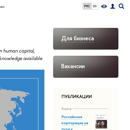
нас
РУС
EN
Для бизнеса
in human capital,
 knowledge available
Вакансии
ПУБЛИКАЦИИ
Книга
Российские
корпорации на
пути к