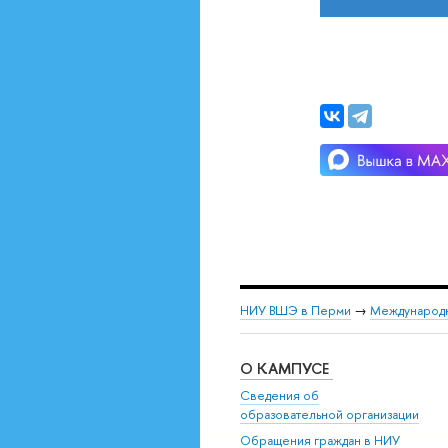
НИУ ВШЭ в Перми
→
Международн
О КАМПУСЕ
Сведения об
образовательной организации
Обращения граждан в НИУ