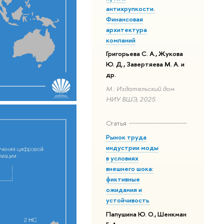
антихрупкости.
Финансовая
архитектура
компаний
Григорьева С. А., Жукова
Ю. Д., Завертяева М. А. и
др.
М.: Издательский дом
НИУ ВШЭ, 2025.
Статья
Рынок труда
индустрии моды
в условиях
внешнего шока:
фиктивные
ожидания и
устойчивость
Папушина Ю. О., Шенкман